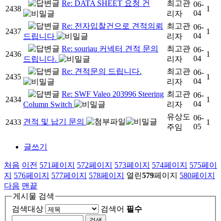
Re: DATA SHEET 요청 건
최고관
06-
2438
1
04
리자
Re: 전자입찰건으로 견적의뢰
최고관
06-
2437
1
04
드립니다
리자
Re: souriau 커넥터 견적 문의
최고관
06-
2436
1
04
드립니다.
리자
Re: 견적문의 드립니다.
최고관
06-
2435
1
04
리자
Re: SWF Valeo 203996 Steering
최고관
06-
2434
1
04
Column Switch
리자
유상도
06-
견적 및 납기 문의
2433
1
05
주임
글쓰기
처음
이전
571
페이지
572
페이지
573
페이지
574
페이지
575
페이
지
576
페이지
577
페이지
578
페이지
열린
579
페이지
580
페이지
다음
맨끝
게시물 검색
검색대상
검색어
필수