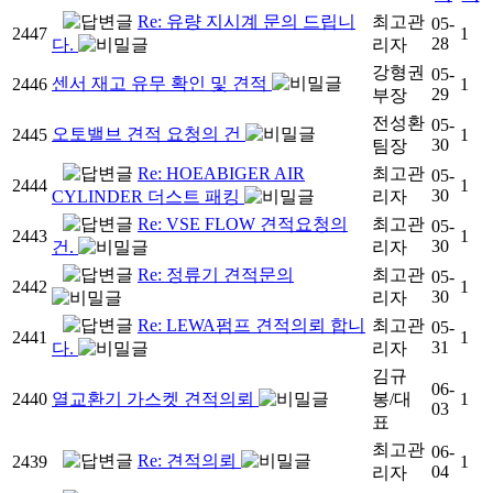
Re: 유량 지시계 문의 드립니
최고관
05-
2447
1
28
다.
리자
강형권
05-
센서 재고 유무 확인 및 견적
2446
1
29
부장
전성환
05-
오토밸브 견적 요청의 건
2445
1
30
팀장
Re: HOEABIGER AIR
최고관
05-
2444
1
30
CYLINDER 더스트 패킹
리자
Re: VSE FLOW 견적요청의
최고관
05-
2443
1
30
건.
리자
Re: 정류기 견적문의
최고관
05-
2442
1
30
리자
Re: LEWA펌프 견적의뢰 합니
최고관
05-
2441
1
31
다.
리자
김규
06-
2440
열교환기 가스켓 견적의뢰
봉/대
1
03
표
최고관
06-
Re: 견적의뢰
2439
1
04
리자